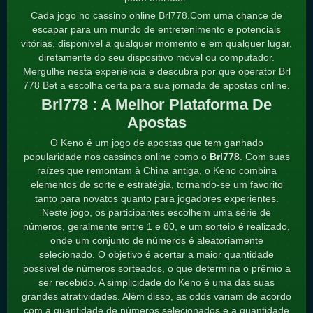
Cada jogo no cassino online Brl778.Com uma chance de
escapar para um mundo de entretenimento e potenciais
vitórias, disponível a qualquer momento e em qualquer lugar,
diretamente do seu dispositivo móvel ou computador.
Mergulhe nesta experiência e descubra por que operator Brl
778 Bet a escolha certa para sua jornada de apostas online.
Brl778 : A Melhor Plataforma De
Apostas
O Keno é um jogo de apostas que tem ganhado
popularidade nos cassinos online como o
Brl778
. Com suas
raízes que remontam à China antiga, o Keno combina
elementos de sorte e estratégia, tornando-se um favorito
tanto para novatos quanto para jogadores experientes.
Neste jogo, os participantes escolhem uma série de
números, geralmente entre 1 e 80, e um sorteio é realizado,
onde um conjunto de números é aleatoriamente
selecionado. O objetivo é acertar a maior quantidade
possível de números sorteados, o que determina o prêmio a
ser recebido. A simplicidade do Keno é uma das suas
grandes atratividades. Além disso, as odds variam de acordo
com a quantidade de números selecionados e a quantidade