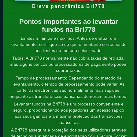
Breve panorâmica Brl778
Pontos importantes ao levantar
fundos na Brl778
Limites mínimos e máximos: Antes de efetuar um
levantamento, certifique-se de que o montante corresponde
aos limites do método selecionado.
Taxas: A Brl778 normalmente não cobra taxas de retirada,
mas alguns bancos ou processadores de pagamento podem
cobrar taxas.
Tempo de processamento: Dependendo do método de
levantamento, o tempo de processamento pode variar. As
carteiras electrónicas são normalmente mais rápidas,
enquanto as transferências bancárias demoram mais tempo.
Levantar fundos na Brl778 é um processo conveniente e
seguro, proporcionando aos jogadores um acesso rápido
aos seus ganhos e a máxima proteção das transacções
financeiras.
A Brl778 assegura a proteção dos seus utilizadores através
de tecnologia avançada de encriptação SSL (Secure Socket