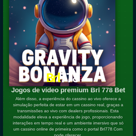
Jogos de vídeo premium Brl 778 Bet
Além disso, a experiência do cassino ao vivo oferece a
simulação perfeita de estar em um cassino real, graças a
transmissões ao vivo com dealers profissionais. Esta
modalidade eleva a experiência de jogo, proporcionando
interações em tempo real e um ambiente imersivo que só
um cassino online de primeira como o portal Brl778.Com
pode oferecer.